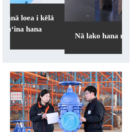
Nā lako hana nānā holomua