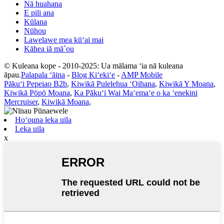
Nā huahana
E pili ana
Kūlana
Nūhou
Lawelawe mea kūʻai mai
Kāhea iā mā˚ou
© Kuleana kope - 2010-2025: Ua mālama ʻia nā kuleana
āpau.
Palapala ʻāina
-
Blog Kiʻekiʻe
-
AMP Mobile
Pākuʻi Pepeiao B2b
,
Kiwikā Pulelehua ʻOihana
,
Kiwikā Y Moana
,
Kiwikā Pōpō Moana
,
Ka Pākuʻi Wai Maʻemaʻe o ka ʻenekini
Mercruiser
,
Kiwikā Moana
,
Hoʻouna leka uila
Leka uila
x