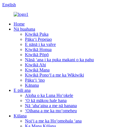
English
Home
Nā huahana
Kiwikā Puka
Pākuʻi Pepeiao
E nānā i ka valve
Kiwikā Honua
Kiwikā Pōpō
Nānā ʻana i ka puka makani o ka pahu
Kiwikā Ahi
Kiwikā Mana
Kiwikā Ponoʻī a me ka Wikiwiki
Pākuʻi ʻino
Kānana
E pili ana
Aloha o ka Luna Hoʻokele
ʻO kā mākou hale hana
Nā ʻahaʻaina a me nā hanana
ʻOihana a me ka moʻomeheu
Kūlana
Noiʻi a me ka Hoʻomohala ʻana
Ka Mana Kūlana