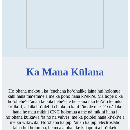
Ka Mana Kūlana
Hoʻohana mākou i ka ʻenehana hoʻohālike laina hui holomua,
kahi hana maʻemaʻe a me ka pono hana kiʻekiʻe. Ma hope o ka
hoʻoheheʻe ʻana i ke kila heheʻe, e hele ana i ka hoʻāʻo kemika
koʻikoʻi, a laila hoʻolei ʻia i loko o kahi ʻōmole one. ʻO nā lako
hana he mau mīkini CNC holomua a me nā mīkini hana i
hoʻohana kūikawā ʻia no nā valves, me ka pololei hana kiʻekiʻe a
me ka wikiwiki. Hoʻohana ka pīpī ʻana i ka pīpī electrostatic
laina hui holomua, he mea aloha i ke kaiapuni a hoʻokele