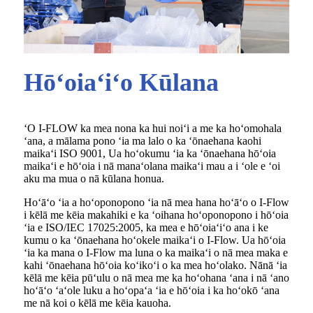
Hōʻoiaʻiʻo Kūlana
ʻO I-FLOW ka mea nona ka hui noiʻi a me ka hoʻomohala
ʻana, a mālama pono ʻia ma lalo o ka ʻōnaehana kaohi
maikaʻi ISO 9001, Ua hoʻokumu ʻia ka ʻōnaehana hōʻoia
maikaʻi e hōʻoia i nā manaʻolana maikaʻi mau a i ʻole e ʻoi
aku ma mua o nā kūlana honua.
Hoʻāʻo ʻia a hoʻoponopono ʻia nā mea hana hoʻāʻo o I-Flow
i kēlā me kēia makahiki e ka ʻoihana hoʻoponopono i hōʻoia
ʻia e ISO/IEC 17025:2005, ka mea e hōʻoiaʻiʻo ana i ke
kumu o ka ʻōnaehana hoʻokele maikaʻi o I-Flow. Ua hōʻoia
ʻia ka mana o I-Flow ma luna o ka maikaʻi o nā mea maka e
kahi ʻōnaehana hōʻoia koʻikoʻi o ka mea hoʻolako. Nānā ʻia
kēlā me kēia pūʻulu o nā mea me ka hoʻohana ʻana i nā ʻano
hoʻāʻo ʻaʻole luku a hoʻopaʻa ʻia e hōʻoia i ka hoʻokō ʻana
me nā koi o kēlā me kēia kauoha.