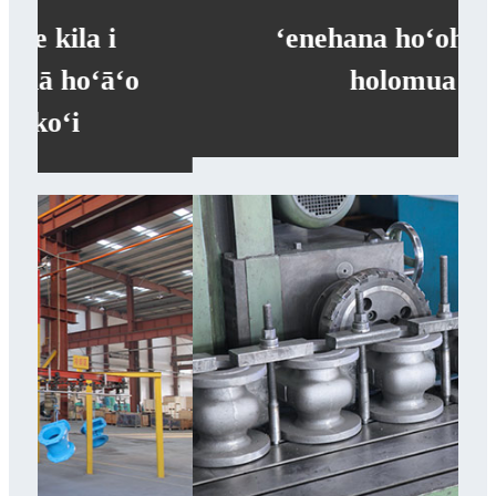
ʻenehana hoʻoheheʻe
holomua