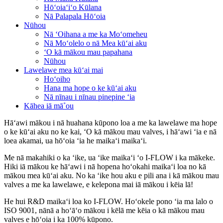
Hōʻoiaʻiʻo Kūlana
Nā Palapala Hōʻoia
Nūhou
Nā ʻOihana a me ka Moʻomeheu
Nā Moʻolelo o nā Mea kūʻai aku
ʻO kā mākou mau papahana
Nūhou
Lawelawe mea kūʻai mai
Hoʻoiho
Hana ma hope o ke kūʻai aku
Nā nīnau i nīnau pinepine ʻia
Kāhea iā mā˚ou
Hāʻawi mākou i nā huahana kūpono loa a me ka lawelawe ma hope
o ke kūʻai aku no ke kai, ʻO kā mākou mau valves, i hāʻawi ʻia e nā
loea akamai, ua hōʻoia ʻia he maikaʻi maikaʻi.
Me nā makahiki o ka ʻike, ua ʻike maikaʻi ʻo I-FLOW i ka mākeke.
Hiki iā mākou ke hāʻawi i nā hopena hoʻokahi maikaʻi loa no kā
mākou mea kūʻai aku. No ka ʻike hou aku e pili ana i kā mākou mau
valves a me ka lawelawe, e kelepona mai iā mākou i kēia lā!
He hui R&D maikaʻi loa ko I-FLOW. Hoʻokele pono ʻia ma lalo o
ISO 9001, nānā a hoʻāʻo mākou i kēlā me kēia o kā mākou mau
valves e hōʻoia i ka 100% kūpono.