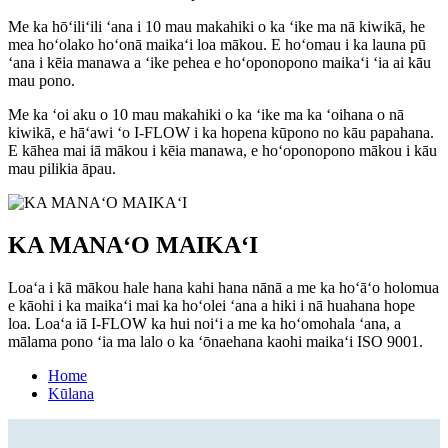
Me ka hōʻiliʻili ʻana i 10 mau makahiki o ka ʻike ma nā kiwikā, he
mea hoʻolako hoʻonā maikaʻi loa mākou. E hoʻomau i ka launa pū
ʻana i kēia manawa a ʻike pehea e hoʻoponopono maikaʻi ʻia ai kāu
mau pono.
Me ka ʻoi aku o 10 mau makahiki o ka ʻike ma ka ʻoihana o nā
kiwikā, e hāʻawi ʻo I-FLOW i ka hopena kūpono no kāu papahana.
E kāhea mai iā mākou i kēia manawa, e hoʻoponopono mākou i kāu
mau pilikia āpau.
KA MANAʻO MAIKAʻI
Loaʻa i kā mākou hale hana kahi hana nānā a me ka hoʻāʻo holomua
e kāohi i ka maikaʻi mai ka hoʻolei ʻana a hiki i nā huahana hope
loa. Loaʻa iā I-FLOW ka hui noiʻi a me ka hoʻomohala ʻana, a
mālama pono ʻia ma lalo o ka ʻōnaehana kaohi maikaʻi ISO 9001.
Home
Kūlana