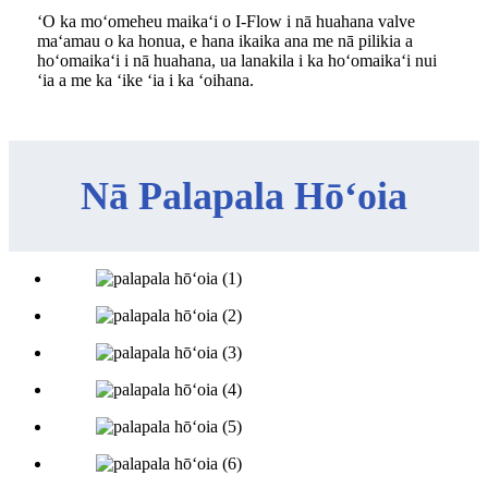
ʻO ka moʻomeheu maikaʻi o I-Flow i nā huahana valve
maʻamau o ka honua, e hana ikaika ana me nā pilikia a
hoʻomaikaʻi i nā huahana, ua lanakila i ka hoʻomaikaʻi nui
ʻia a me ka ʻike ʻia i ka ʻoihana.
Nā Palapala Hōʻoia