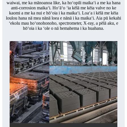
waiwai, me ka mānoanoa like, ka hoʻopili maikaʻi a me ka hana
anti-corrosion maikaʻi. Hoʻāʻo ʻia kēlā me kēia valve no ke
kaomi a me ka nui e hōʻoia i ka maikaʻi. Loaʻa i kēlā me kēia
loulou hana nā mea nānā loea e nānā i ka maikaʻi. Aia pū kekahi
ʻekolu mau hoʻonohonoho, spectrometer, X-ray, a pēlā aku, e
hōʻoia i ka ʻole o nā hemahema i ka huahana.