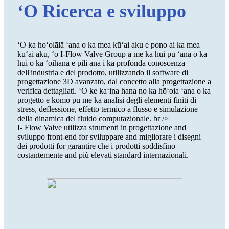
ʻO Ricerca e sviluppo
ʻO ka hoʻolālā ʻana o ka mea kūʻai aku e pono ai ka mea
kūʻai aku, ʻo I-Flow Valve Group a me ka hui pū ʻana o ka
hui o ka ʻoihana e pili ana i ka profonda conoscenza
dell'industria e del prodotto, utilizzando il software di
progettazione 3D avanzato, dal concetto alla progettazione a
verifica dettagliati. ʻO ke kaʻina hana no ka hōʻoia ʻana o ka
progetto e komo pū me ka analisi degli elementi finiti di
stress, deflessione, effetto termico a flusso e simulazione
della dinamica del fluido computazionale. br />
I- Flow Valve utilizza strumenti in progettazione and
sviluppo front-end for sviluppare and migliorare i disegni
dei prodotti for garantire che i prodotti soddisfino
costantemente and più elevati standard internazionali.