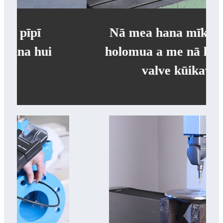
Nā mea hana mīkini CNC
holomua a me nā lako hana
valve kūikawā